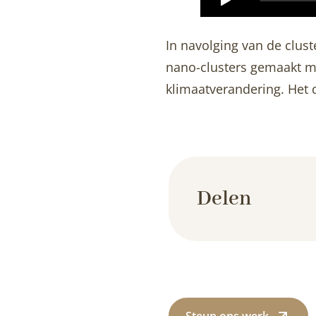
In navolging van de clu
nano-clusters gemaakt me
klimaatverandering. Het 
Delen
Steun ons werk