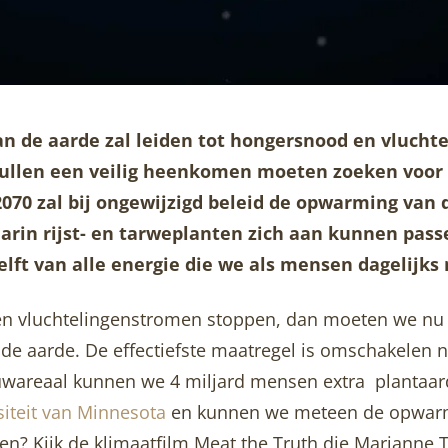
n de aarde zal leiden tot hongersnood en vlucht
ullen een veilig heenkomen moeten zoeken voor 
 2070 zal bij ongewijzigd beleid de opwarming van 
rin rijst- en tarweplanten zich aan kunnen passe
lft van alle energie die we als mensen dagelijks
en vluchtelingenstromen stoppen, dan moeten we n
e aarde. De effectiefste maatregel is omschakelen n
uwareaal kunnen we 4 miljard mensen extra plantaar
siteit van Minnesota
en kunnen we meteen de opwarm
en? Kijk de klimaatfilm Meat the Truth die Marianne 