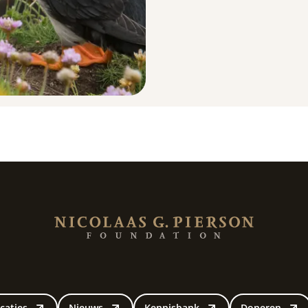
caties
Nieuws
Kennisbank
Doneren