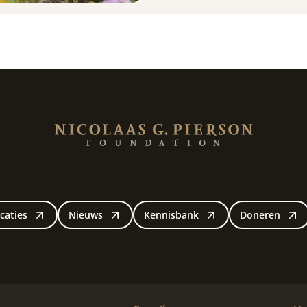
caties
Nieuws
Kennisbank
Doneren